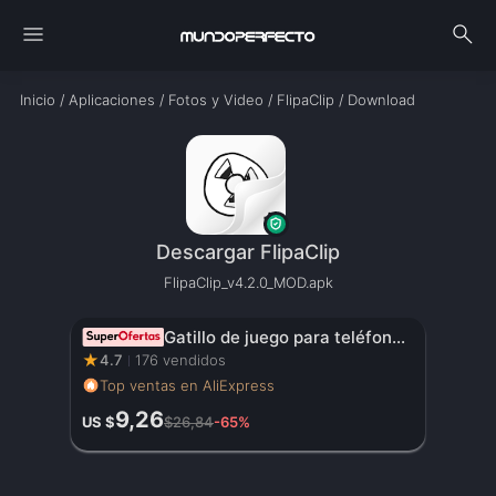
menu
search
Inicio
/
Aplicaciones
/
Fotos y Video
/
FlipaClip
/
Download
Descargar FlipaClip
FlipaClip_v4.2.0_MOD.apk
Gatillo de juego para teléfono móvil JS65 para PUBG, mando de disparo, Joystick de 6 dedos para comer pollo, artefacto auxiliar L1R1, botón de llave
★
4.7
176 vendidos
Top ventas en AliExpress
9,26
US $
$26,84
-65%